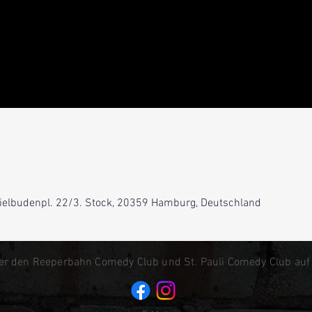
Spielbudenpl. 22/3. Stock, 20359 Hamburg, Deutschland
er den Reeperbahn Comedy Club und St. Pauli Comedy Club auf