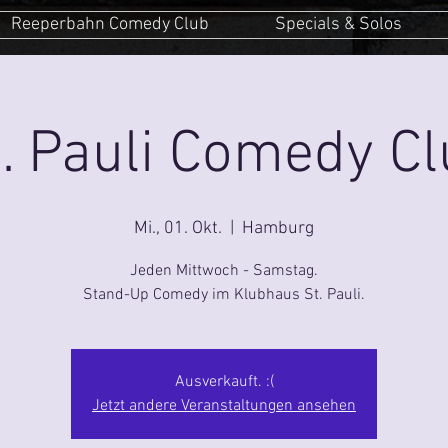
Reeperbahn Comedy Club
Specials & Solos
. Pauli Comedy C
Mi., 01. Okt.
  |  
Hamburg
Jeden Mittwoch - Samstag.
Stand-Up Comedy im Klubhaus St. Pauli.
Ausverkauft. :(
Jetzt andere Veranstaltungen ansehen