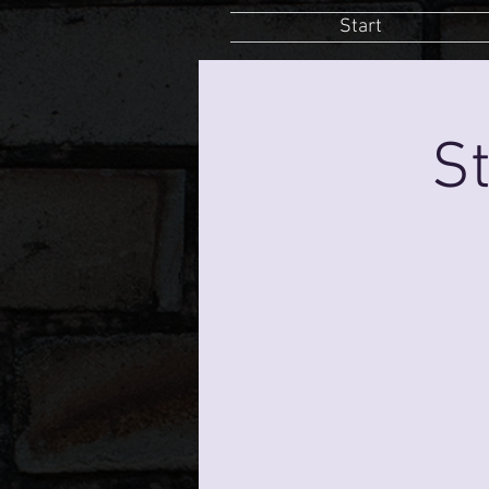
Start
St