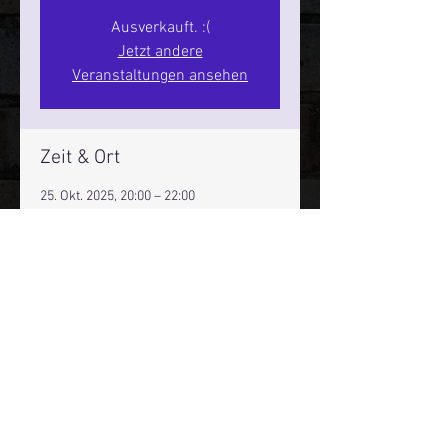
Ausverkauft. :(
Jetzt andere
Veranstaltungen ansehen
Zeit & Ort
25. Okt. 2025, 20:00 – 22:00
Hamburg, St. Pauli Spirit, Spielbudenpl.
22/3. Stock, 20359 Hamburg,
Deutschland
Mehr Infos über den Reeperbahn Comedy Club und St.
Pauli Comedy Club auf Social Media:
E-Mail:
moin@stpaulicomedyclub.de
Impressum / Datenschutz / AGB