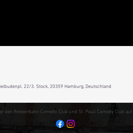
Spielbudenpl. 22/3. Stock, 20359 Hamburg, Deutschland
er den Reeperbahn Comedy Club und St. Pauli Comedy Club auf