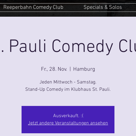
Reeperbahn Comedy Club
Specials & Solos
. Pauli Comedy C
Fr., 28. Nov.
  |  
Hamburg
Jeden Mittwoch - Samstag.
Stand-Up Comedy im Klubhaus St. Pauli.
Ausverkauft. :(
Jetzt andere Veranstaltungen ansehen