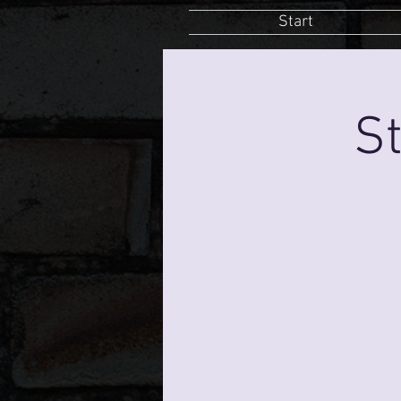
Start
St