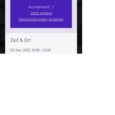
Ausverkauft. :(
Jetzt andere
Veranstaltungen ansehen
Zeit & Ort
03. Dez. 2025, 20:00 – 22:00
Hamburg, St. Pauli Spirit, Spielbudenpl.
22/3. Stock, 20359 Hamburg,
Deutschland
Mehr Infos über den Reeperbahn Comedy Club und St.
Pauli Comedy Club auf Social Media:
E-Mail:
moin@stpaulicomedyclub.de
Impressum / Datenschutz / AGB