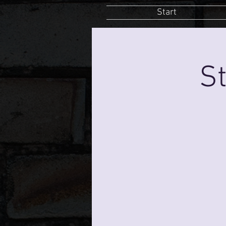
Start
St