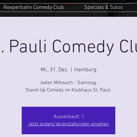
Reeperbahn Comedy Club
Specials & Solos
. Pauli Comedy C
Mi., 31. Dez.
  |  
Hamburg
Jeden Mittwoch - Samstag.
Stand-Up Comedy im Klubhaus St. Pauli.
Ausverkauft. :(
Jetzt andere Veranstaltungen ansehen