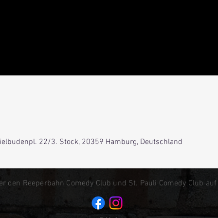
0
Spielbudenpl. 22/3. Stock, 20359 Hamburg, Deutschland
er den Reeperbahn Comedy Club und St. Pauli Comedy Club auf