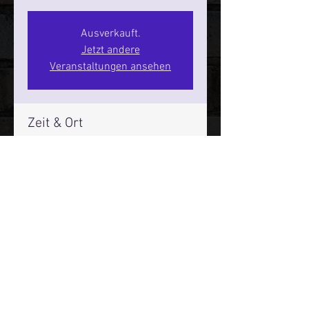
Ausverkauft.
Jetzt andere
Veranstaltungen ansehen
Zeit & Ort
12. März 2026, 20:00 – 22:00
SPIELBUDENPLATZ 22
Mehr Infos über den Reeperbahn Comedy Club und St.
Pauli Comedy Club auf Social Media:
E-Mail:
moin@stpaulicomedyclub.de
Impressum / Datenschutz / AGB