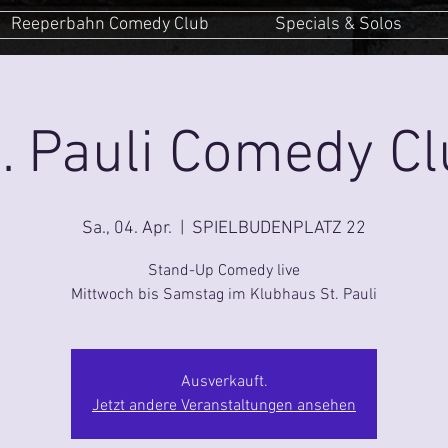
Reeperbahn Comedy Club
Specials & Solos
. Pauli Comedy C
Sa., 04. Apr.
  |  
SPIELBUDENPLATZ 22
Stand-Up Comedy live
Mittwoch bis Samstag im Klubhaus St. Pauli
Ausverkauft.
Jetzt andere Veranstaltungen ansehen