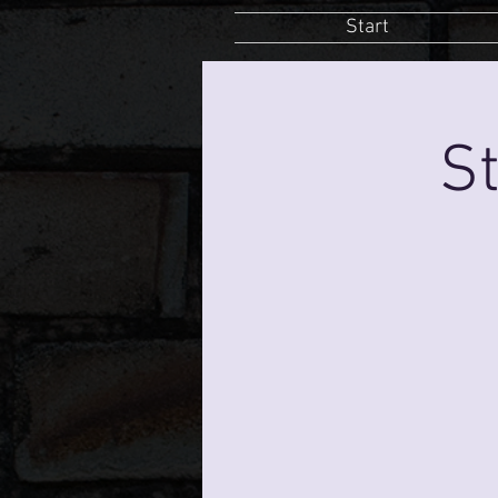
Start
St