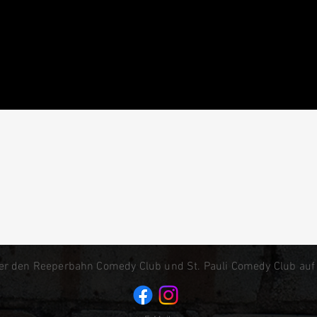
er den Reeperbahn Comedy Club und St. Pauli Comedy Club auf