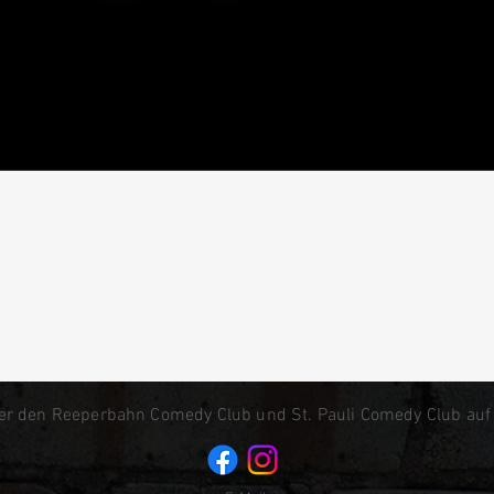
er den Reeperbahn Comedy Club und St. Pauli Comedy Club auf