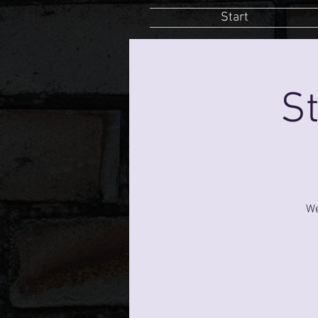
Start
St
We