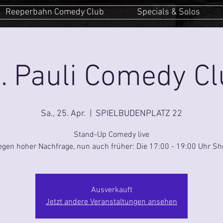
Reeperbahn Comedy Club
Specials & Solos
. Pauli Comedy C
Sa., 25. Apr.
  |  
SPIELBUDENPLATZ 22
Stand-Up Comedy live
gen hoher Nachfrage, nun auch früher: Die 17:00 - 19:00 Uhr S
Ausverkauft
Jetzt andere Veranstaltungen ansehen