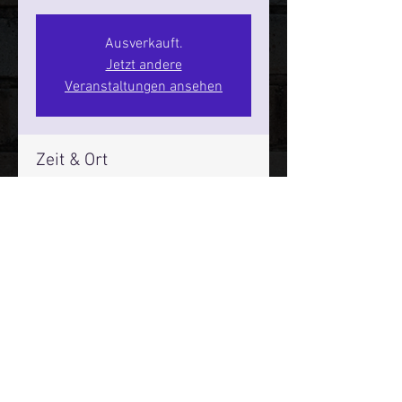
Ausverkauft.
Jetzt andere
Veranstaltungen ansehen
Zeit & Ort
15. Mai 2026, 20:00 – 22:00
SPIELBUDENPLATZ 22
Mehr Infos über den Reeperbahn Comedy Club und St.
Pauli Comedy Club auf Social Media:
E-Mail:
moin@stpaulicomedyclub.de
Impressum / Datenschutz / AGB