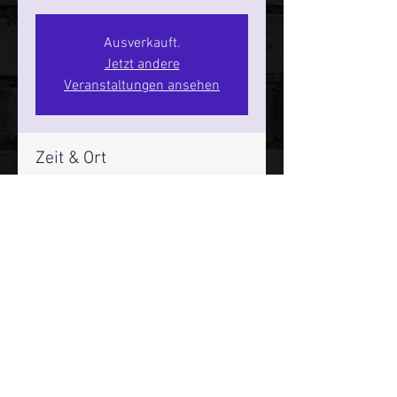
Ausverkauft.
Jetzt andere
Veranstaltungen ansehen
Zeit & Ort
21. Mai 2026, 20:00 – 22:00
SPIELBUDENPLATZ 22
Mehr Infos über den Reeperbahn Comedy Club und St.
Pauli Comedy Club auf Social Media:
E-Mail:
moin@stpaulicomedyclub.de
Impressum / Datenschutz / AGB