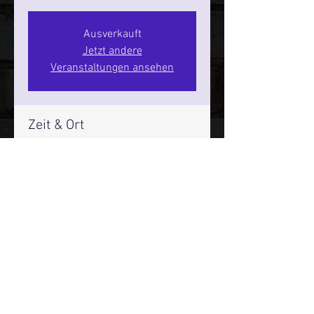
Ausverkauft
Jetzt andere
Veranstaltungen ansehen
Zeit & Ort
23. Mai 2026, 17:00 – 19:00
SPIELBUDENPLATZ 22
Mehr Infos über den Reeperbahn Comedy Club und St.
Pauli Comedy Club auf Social Media:
E-Mail:
moin@stpaulicomedyclub.de
Impressum / Datenschutz / AGB