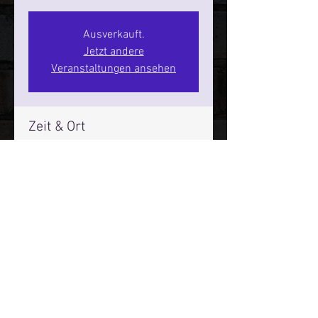
Ausverkauft.
Jetzt andere
Veranstaltungen ansehen
Zeit & Ort
04. Juni 2026, 20:00 – 22:00
SPIELBUDENPLATZ 22
Mehr Infos über den Reeperbahn Comedy Club und St.
Pauli Comedy Club auf Social Media:
E-Mail:
moin@stpaulicomedyclub.de
Impressum / Datenschutz / AGB