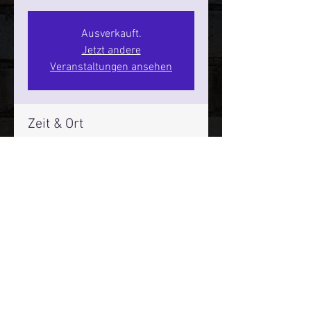
Ausverkauft.
Jetzt andere
Veranstaltungen ansehen
Zeit & Ort
13. Juni 2026, 20:00 – 22:00
SPIELBUDENPLATZ 22
Mehr Infos über den Reeperbahn Comedy Club und St.
Pauli Comedy Club auf Social Media:
E-Mail:
moin@stpaulicomedyclub.de
Impressum / Datenschutz / AGB