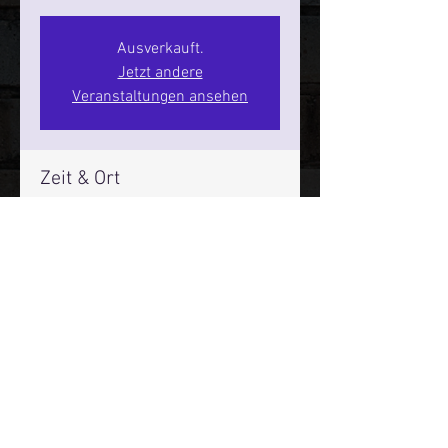
Ausverkauft.
Jetzt andere
Veranstaltungen ansehen
Zeit & Ort
18. Juni 2026, 20:00 – 22:00
SPIELBUDENPLATZ 22
Mehr Infos über den Reeperbahn Comedy Club und St.
Pauli Comedy Club auf Social Media:
E-Mail:
moin@stpaulicomedyclub.de
Impressum / Datenschutz / AGB