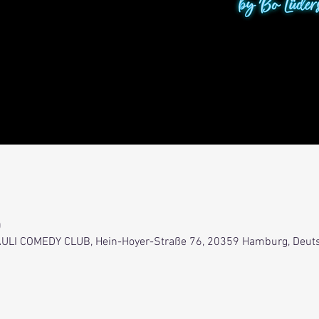
0
 PAULI COMEDY CLUB, Hein-Hoyer-Straße 76, 20359 Hamburg, Deut