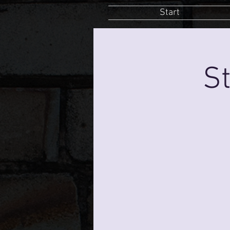
Start
St