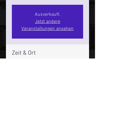
Ausverkauft.
Jetzt andere
Veranstaltungen ansehen
Zeit & Ort
03. Sept. 2026, 20:00 – 22:00
SPIELBUDENPLATZ 22
Mehr Infos über den Reeperbahn Comedy Club und St.
Pauli Comedy Club auf Social Media:
E-Mail:
moin@stpaulicomedyclub.de
Impressum / Datenschutz / AGB