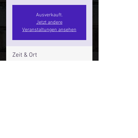
Ausverkauft.
Jetzt andere
Veranstaltungen ansehen
Zeit & Ort
10. Sept. 2026, 20:00 – 22:00
SPIELBUDENPLATZ 22
Mehr Infos über den Reeperbahn Comedy Club und St.
Pauli Comedy Club auf Social Media:
E-Mail:
moin@stpaulicomedyclub.de
Impressum / Datenschutz / AGB