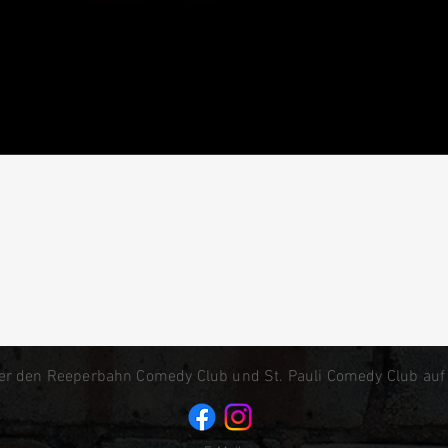
er den Reeperbahn Comedy Club und St. Pauli Comedy Club auf