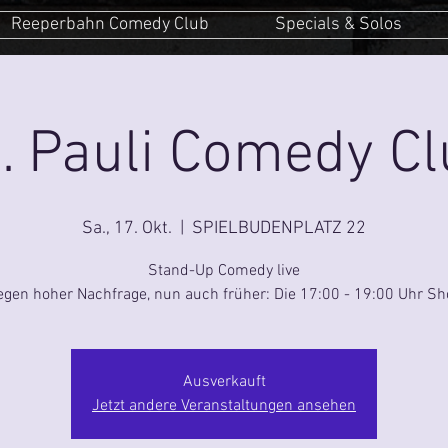
Reeperbahn Comedy Club
Specials & Solos
. Pauli Comedy C
Sa., 17. Okt.
  |  
SPIELBUDENPLATZ 22
Stand-Up Comedy live
gen hoher Nachfrage, nun auch früher: Die 17:00 - 19:00 Uhr S
Ausverkauft
Jetzt andere Veranstaltungen ansehen