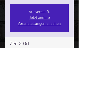
Ausverkauft.
Jetzt andere
Veranstaltungen ansehen
Zeit & Ort
23. Okt. 2026, 20:00 – 22:00
SPIELBUDENPLATZ 22
Mehr Infos über den Reeperbahn Comedy Club und St.
Pauli Comedy Club auf Social Media:
E-Mail:
moin@stpaulicomedyclub.de
Impressum / Datenschutz / AGB