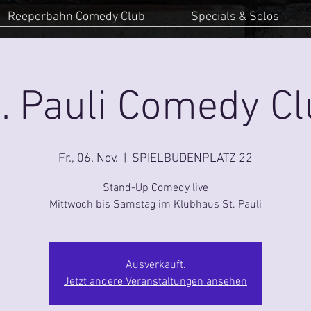
Reeperbahn Comedy Club
Specials & Solos
. Pauli Comedy C
Fr., 06. Nov.
  |  
SPIELBUDENPLATZ 22
Stand-Up Comedy live
Mittwoch bis Samstag im Klubhaus St. Pauli
Ausverkauft.
Jetzt andere Veranstaltungen ansehen