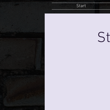
Start
St