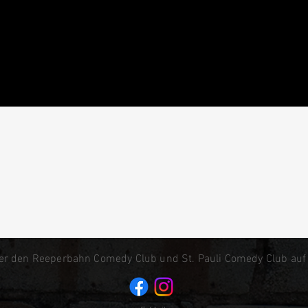
er den Reeperbahn Comedy Club und St. Pauli Comedy Club auf