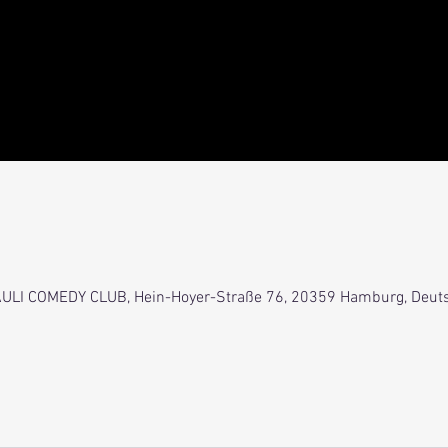
 PAULI COMEDY CLUB, Hein-Hoyer-Straße 76, 20359 Hamburg, Deut