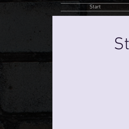
Start
St