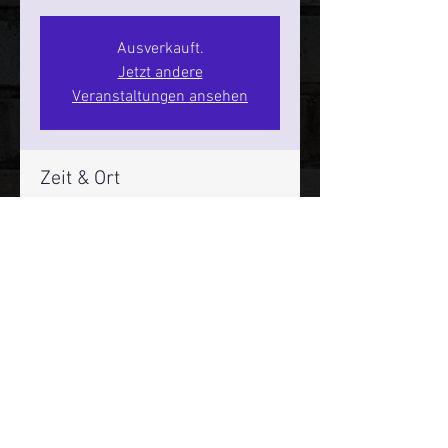
Ausverkauft.
Jetzt andere
Veranstaltungen ansehen
Zeit & Ort
20. Nov. 2026, 20:00 – 22:00
SPIELBUDENPLATZ 22
Mehr Infos über den Reeperbahn Comedy Club und St.
Pauli Comedy Club auf Social Media:
E-Mail:
moin@stpaulicomedyclub.de
Impressum / Datenschutz / AGB