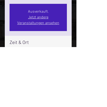
Ausverkauft.
Jetzt andere
Veranstaltungen ansehen
Zeit & Ort
03. Dez. 2026, 20:00 – 22:00
SPIELBUDENPLATZ 22
Mehr Infos über den Reeperbahn Comedy Club und St.
Pauli Comedy Club auf Social Media:
E-Mail:
moin@stpaulicomedyclub.de
Impressum / Datenschutz / AGB