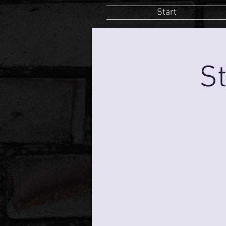
Start
St