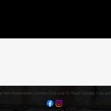
0
er den Reeperbahn Comedy Club und St. Pauli Comedy Club auf