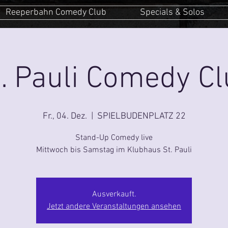
Reeperbahn Comedy Club
Specials & Solos
. Pauli Comedy C
Fr., 04. Dez.
  |  
SPIELBUDENPLATZ 22
Stand-Up Comedy live
Mittwoch bis Samstag im Klubhaus St. Pauli
Ausverkauft.
Jetzt andere Veranstaltungen ansehen