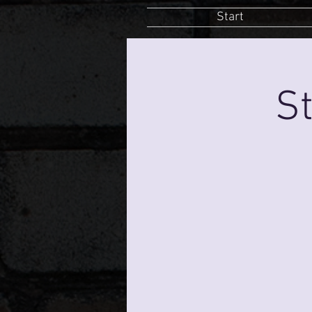
Start
St