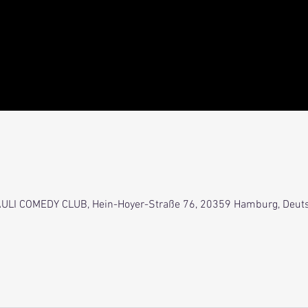
0
 PAULI COMEDY CLUB, Hein-Hoyer-Straße 76, 20359 Hamburg, Deut