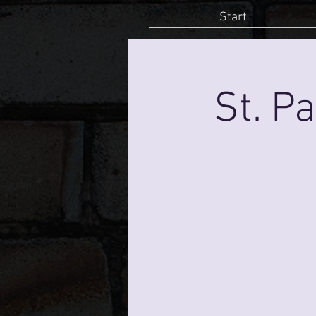
Start
St. P