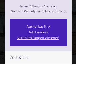
Jeden Mittwoch - Samstag.
Stand-Up Comedy im Klubhaus St. Pauli.
Ausverkauft. :(
Jetzt andere
Veranstaltungen ansehen
Zeit & Ort
08. Nov. 2025, 17:00 – 19:00
Hamburg, St. Pauli Spirit, Spielbudenpl.
22/3. Stock, 20359 Hamburg,
Deutschland
Mehr Infos über den Reeperbahn Comedy Club und St.
Pauli Comedy Club auf Social Media: